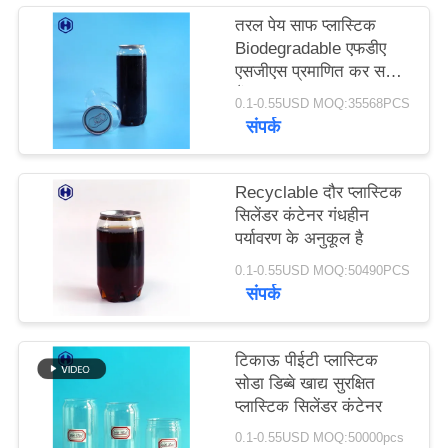
उद्धरण
तरल पेय साफ प्लास्टिक
Biodegradable एफडीए
मांगें
एसजीएस प्रमाणित कर सकते
हैं
0.1-0.55USD MOQ:35568PCS
साइटमैप
संपर्क
गोपनीयता
Recyclable दौर प्लास्टिक
नीति
सिलेंडर कंटेनर गंधहीन
पर्यावरण के अनुकूल है
0.1-0.55USD MOQ:50490PCS
संपर्क
टिकाऊ पीईटी प्लास्टिक
सोडा डिब्बे खाद्य सुरक्षित
प्लास्टिक सिलेंडर कंटेनर
0.1-0.55USD MOQ:50000pcs