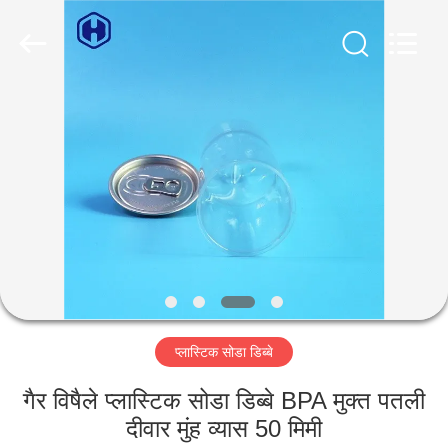
Guangzhou
Huaweier
Packing
Products
Co.,Ltd..
All
Rights
Reserved.
घर
उत्पाद
हमारे
बारे
में
प्लास्टिक सोडा डिब्बे
कारखाने
का
गैर विषैले प्लास्टिक सोडा डिब्बे BPA मुक्त पतली
दीवार मुंह व्यास 50 मिमी
दौरा