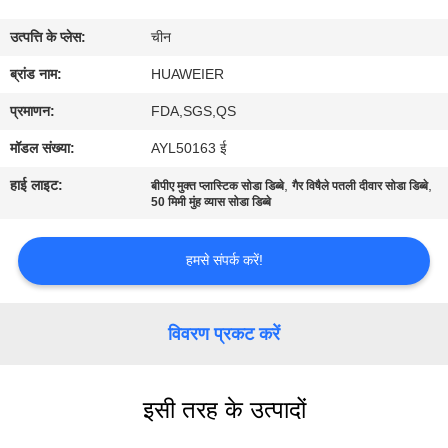
उत्पत्ति के प्लेस:
चीन
गुणवत्ता
ब्रांड नाम:
HUAWEIER
नियंत्रण
प्रमाणन:
FDA,SGS,QS
हमसे
मॉडल संख्या:
AYL50163 ई
संपर्क
हाई लाइट:
,
,
बीपीए मुक्त प्लास्टिक सोडा डिब्बे
गैर विषैले पतली दीवार सोडा डिब्बे
50 मिमी मुंह व्यास सोडा डिब्बे
करें
हमसे संपर्क करें!
समाचार
विवरण प्रकट करें
मामले
ब्लॉग
इसी तरह के उत्पादों