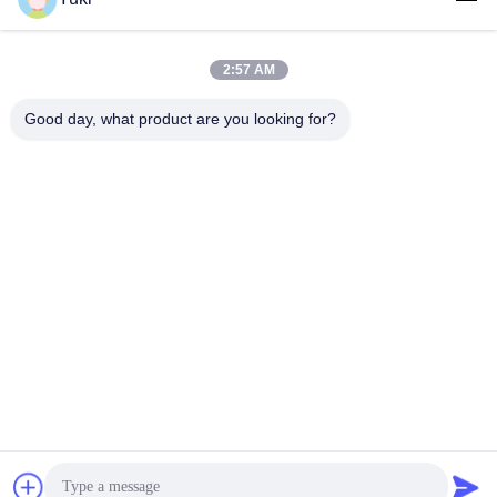
2:57 AM
लोकप्रिय श्रेणियां
सभी
Good day, what product are you looking for?
प्लास्टिक पैकेजिंग जार
प्लास्टिक मसाला जार
स्क्वायर प्लास्टिक जार
पीईटी कर सकते हैं
प्लास्टिक सोडा डिब्बे
सॉस पीईटी बोतल
IML प्लास्टिक कंटेनर
IML बॉक्स
सदस्यता लें