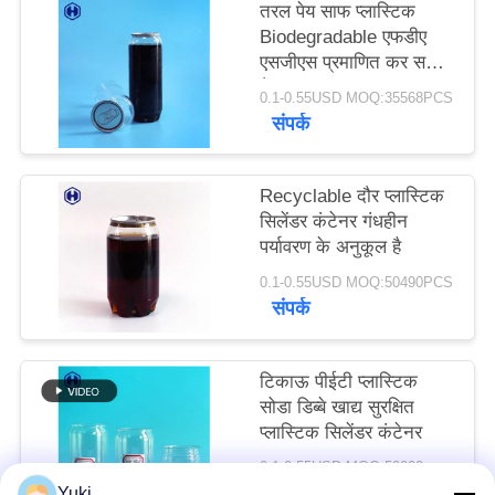
तरल पेय साफ प्लास्टिक
उद्धरण
Biodegradable एफडीए
मांगें
एसजीएस प्रमाणित कर सकते
हैं
0.1-0.55USD MOQ:35568PCS
संपर्क
साइटमैप
गोपनीयता
Recyclable दौर प्लास्टिक
सिलेंडर कंटेनर गंधहीन
नीति
पर्यावरण के अनुकूल है
0.1-0.55USD MOQ:50490PCS
संपर्क
टिकाऊ पीईटी प्लास्टिक
सोडा डिब्बे खाद्य सुरक्षित
प्लास्टिक सिलेंडर कंटेनर
0.1-0.55USD MOQ:50000pcs
संपर्क
Yuki