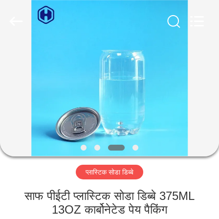
Guangzhou
Huaweier
Packing
Products
Co.,Ltd..
All
Rights
Reserved.
घर
उत्पाद
हमारे
बारे
में
प्लास्टिक सोडा डिब्बे
कारखाने
का
साफ पीईटी प्लास्टिक सोडा डिब्बे 375ML
13OZ कार्बोनेटेड पेय पैकिंग
दौरा