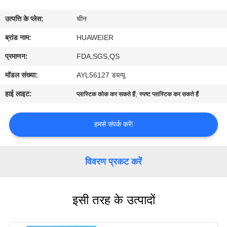
उत्पत्ति के प्लेस:
चीन
गुणवत्ता
ब्रांड नाम:
HUAWEIER
नियंत्रण
प्रमाणन:
FDA,SGS,QS
हमसे
मॉडल संख्या:
AYL56127 डब्ल्यू
संपर्क
हाई लाइट:
,
प्लास्टिक कोक कर सकते हैं
स्पष्ट प्लास्टिक कर सकते हैं
करें
हमसे संपर्क करें!
समाचार
विवरण प्रकट करें
मामले
इसी तरह के उत्पादों
ब्लॉग