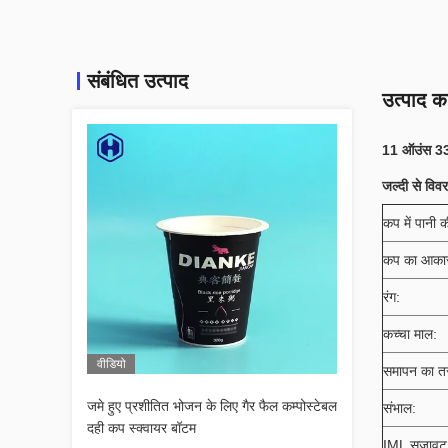
संबंधित उत्पाद
उत्पाद का
11 ऑउंस 330 
जल्दी से विव
कप में पानी क
कप का आका
रंग:
कच्चा माल:
वीडियो
समापन का त
जमे हुए प्रशीतित भोजन के लिए गैर फैल कम्पोस्टेबल
संभाल:
दही कप स्क्वायर बॉटम
IML सजावट