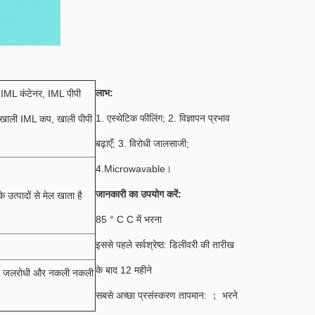
लाभ:
 IML कंटेनर, IML पीपी
1. एस्थेटिक फीलिंग;
2. विज्ञापन प्रभाव
, खाली IML कप, खाली पीपी
बढ़ाएँ;
3. विरोधी जालसाजी;
4.Microwavable।
जानकारी का उपयोग करें:
्पादों से मेल खाता है
85 ° C C में भरना
इससे पहले सर्वश्रेष्ठ: डिलीवरी की तारीख
के बाद 12 महीने
 लेबल जलरोधी और नकली नकली
सबसे अच्छा प्रसंस्करण तापमान: ； भरने