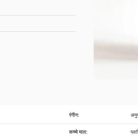
रंगीन:
अनु
कच्चे माल:
प्ला