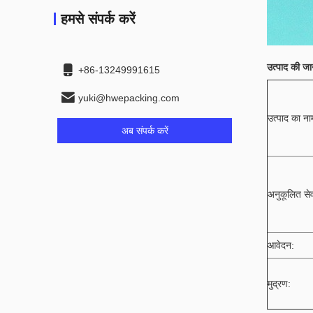
हमसे संपर्क करें
उत्पाद की जा
+86-13249991615
yuki@hwepacking.com
उत्पाद का ना
अब संपर्क करें
अनुकूलित सेव
आवेदन:
मुद्रण: