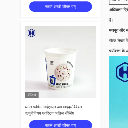
सबसे अच्छी कीमत पाएं
अधिकतम प्रिं
हैं।
मजबूत और स्
मोल्ड लेबल मे
पर्यावरण के 
वीडियो
थर्मल फॉर्मल आईएमएल कप माइक्रोबैवेबल
एल्युमीनियम प्लास्टिक फॉइल सीलिंग
सबसे अच्छी कीमत पाएं