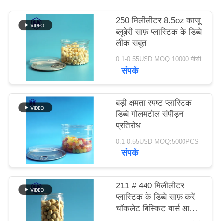
उद्धरण
250 मिलीलीटर 8.5oz काजू
मांगें
ब्लूबेरी साफ़ प्लास्टिक के डिब्बे
लीक सबूत
SITEMAP
0.1-0.55USD MOQ:10000 पीसी
संपर्क
गोपनीयता
बड़ी क्षमता स्पष्ट प्लास्टिक
नीति
डिब्बे गोलमटोल संपीड़न
प्रतिरोध
0.1-0.55USD MOQ:5000PCS
संपर्क
211 # 440 मिलीलीटर
प्लास्टिक के डिब्बे साफ़ करें
चॉकलेट बिस्किट बार्स आसान
ओपन एंड पीईटी कर सकते हैं: