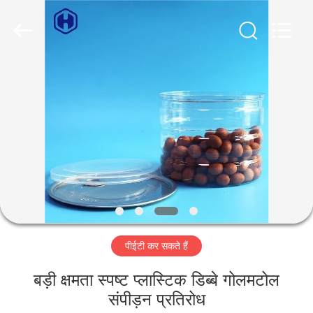
Guangzhou
Huaweier
Packing
Products
Co.,Ltd..
All
Rights
Reserved.
घर
उत्पाद
हमारे
बारे
में
पीईटी कर सकते हैं
कारखाने
का
बड़ी क्षमता स्पष्ट प्लास्टिक डिब्बे गोलमटोल
संपीड़न प्रतिरोध
दौरा