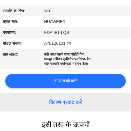
उत्पत्ति के प्लेस:
चीन
गुणवत्ता
ब्रांड नाम:
HUAWEIER
नियंत्रण
प्रमाणन:
FDA,SGS,QS
हमसे
मॉडल संख्या:
AYL126101 एन
संपर्क
हाई लाइट:
,
बड़ी क्षमता वाली स्पष्ट पीईटी कैन
,
मजबूत संपीड़न प्रतिरोध प्लास्टिक कैन
करें
गोल पारदर्शी प्लास्टिक भंडारण डिब्बा
समाचार
हमसे संपर्क करें!
मामले
विवरण प्रकट करें
ब्लॉग
इसी तरह के उत्पादों