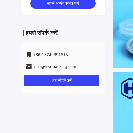
सबसे अच्छी कीमत पाएं
हमसे संपर्क करें
+86-13249991615
yuki@hwepacking.com
अब संपर्क करें