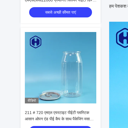
एफएसएससी22000 प्रमाणित क्लियर पीईटी डिब्बे
हम पेशकश क
आधुनिक आसान ओपन डिज़ाइन
सबसे अच्छी कीमत पाएं
वीडियो
211 # 720 एमएल एयरटाइट पीईटी प्लास्टिक
आसान ओपन एंड पीई कैप के साथ पैकेजिंग मसाला
कर सकता है