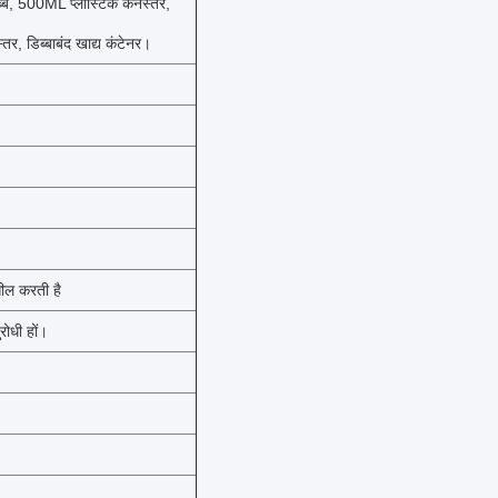
्बे, 500ML प्लास्टिक कनस्तर,
्तर, डिब्बाबंद खाद्य कंटेनर।
सील करती है
ोधी हों।