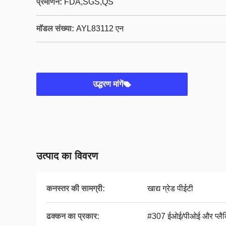
प्रमाणन:
FDA,SGS,QS
मॉडल संख्या:
AYL83112 एन
उद्धरण मांगें
उत्पाद का विवरण
कनस्तर की सामग्री:
खाद्य ग्रेड पीईटी
ढक्कन का प्रकार:
#307 ईओई/पीओई और प्लै