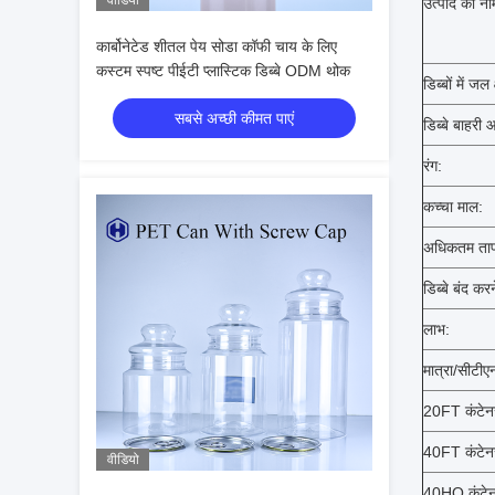
वीडियो
उत्पाद का ना
कार्बोनेटेड शीतल पेय सोडा कॉफी चाय के लिए
कस्टम स्पष्ट पीईटी प्लास्टिक डिब्बे ODM थोक
डिब्बों में जल 
सबसे अच्छी कीमत पाएं
डिब्बे बाहरी
रंग:
कच्चा माल:
अधिकतम ताप
डिब्बे बंद कर
लाभ:
मात्रा/सीटीए
20FT कंटेन
40FT कंटेन
वीडियो
40HQ कंटेन