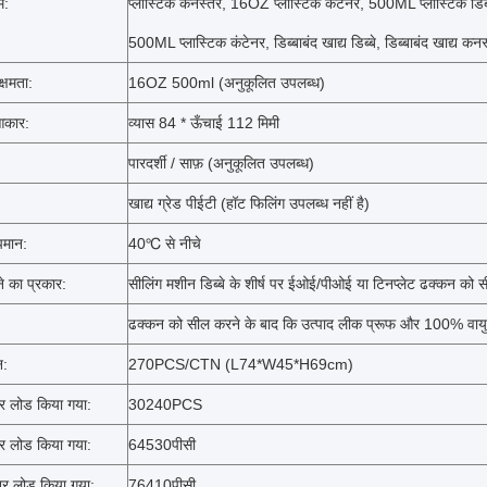
म:
प्लास्टिक कनस्तर, 16OZ प्लास्टिक कंटेनर, 500ML प्लास्टिक डिब
500ML प्लास्टिक कंटेनर, डिब्बाबंद खाद्य डिब्बे, डिब्बाबंद खाद्य कनस
क्षमता:
16OZ 500ml (अनुकूलित उपलब्ध)
 आकार:
व्यास 84 * ऊँचाई 112 मिमी
पारदर्शी / साफ़ (अनुकूलित उपलब्ध)
खाद्य ग्रेड पीईटी (हॉट फिलिंग उपलब्ध नहीं है)
मान:
40℃ से नीचे
ने का प्रकार:
सीलिंग मशीन डिब्बे के शीर्ष पर ईओई/पीओई या टिनप्लेट ढक्कन को 
ढक्कन को सील करने के बाद कि उत्पाद लीक प्रूफ और 100% वायुर
न:
270PCS/CTN (L74*W45*H69cm)
र लोड किया गया:
30240PCS
र लोड किया गया:
64530
पीसी
र लोड किया गया:
76410पीसी