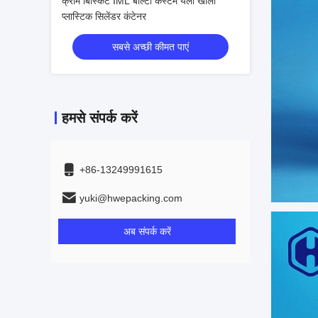
क्रीम बिस्किट IML बाल्टी कस्टम येलो खाली
प्लास्टिक सिलेंडर कंटेनर
सबसे अच्छी कीमत पाएं
हमसे संपर्क करें
+86-13249991615
yuki@hwepacking.com
अब संपर्क करें