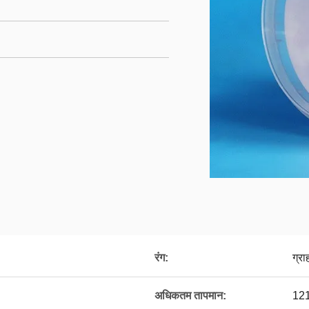
रंग:
ग्र
अधिकतम तापमान:
121