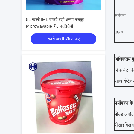
आवेदनः
5L खाली IML बाल्टी बड़ी क्षमता मजबूत
Microwavable हीट प्रतिरोधी
मुद्रण:
सबसे अच्छी कीमत पाएं
अधिकतम मुद
ऑफसेट प्रि
साथ कंटेनर
पर्यावरण क
मोल्ड लेबलि
रीसाइक्लिं