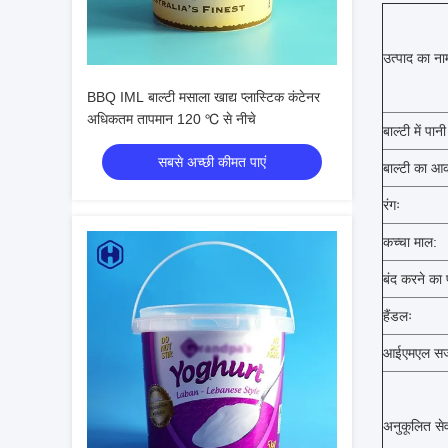
उत्पाद का ना
BBQ IML बाल्टी मसाला खाद्य प्लास्टिक कंटेनर
अधिकतम तापमान 120 ℃ से नीचे
बाल्टी में पान
सबसे अच्छी कीमत पाएं
बाल्टी का आ
रंगः
कच्चा माल:
बंद करने का 
हैंडलः
आईएमएल सज
अनुकूलित सेव