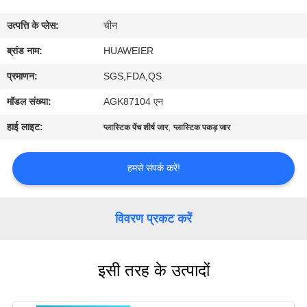
उत्पत्ति के प्लेस:
चीन
गुणवत्ता
ब्रांड नाम:
HUAWEIER
नियंत्रण
प्रमाणन:
SGS,FDA,QS
हमसे
मॉडल संख्या:
AGK87104 एन
संपर्क
हाई लाइट:
,
प्लास्टिक पेंच शीर्ष जार
प्लास्टिक पकड़ जार
करें
हमसे संपर्क करें!
समाचार
विवरण प्रकट करें
मामले
इसी तरह के उत्पादों
ब्लॉग