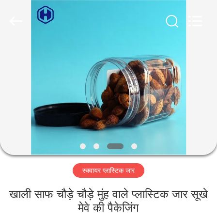
Guangzhou
Huaweier
Packing
Products
Co.,Ltd..
All
Rights
Reserved.
घर
उत्पाद
हमारे
बारे
में
स्क्वायर प्लास्टिक जार
कारखाने
का
खाली साफ चौड़े चौड़े मुंह वाले प्लास्टिक जार सूखे
मेवे की पैकेजिंग
दौरा