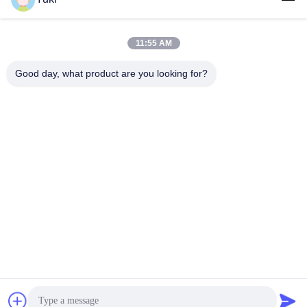
11:55 AM
लोकप्रिय श्रेणियां
सभी
Good day, what product are you looking for?
प्लास्टिक पैकेजिंग जार
प्लास्टिक मसाला जार
स्क्वायर प्लास्टिक जार
पीईटी कर सकते हैं
प्लास्टिक सोडा डिब्बे
सॉस पीईटी बोतल
IML प्लास्टिक कंटेनर
IML बॉक्स
सदस्यता लें