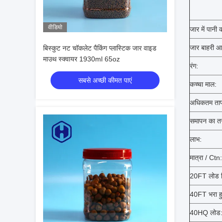
वीडियो
जार में पानी 
जार बाहरी आ
बिस्कुट नट चॉकलेट पैकिंग प्लास्टिक जार वाइड
माउथ स्क्वायर 1930ml 65oz
रंग:
सबसे अच्छी कीमत पाएं
कच्चा माल:
अधिकतम ताप
समापन का त
लाभ:
मात्रा / Ctn:
20FT लोड क
40FT भरा ह
40HQ लोड