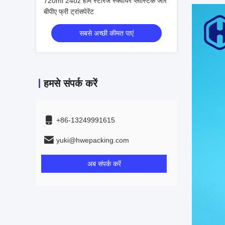
720ml 24oz होम स्टोरेज स्क्वायर प्लास्टिक जार
बीपीए फ्री ट्रांसपेरेंट
सबसे अच्छी कीमत पाएं
हमसे संपर्क करें
+86-13249991615
yuki@hwepacking.com
अब संपर्क करें