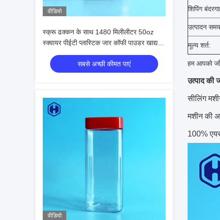
शिपिंग बंदरगा
वीडियो
उत्पादन समय
स्क्रू ढक्कन के साथ 1480 मिलीलीटर 50oz
स्क्वायर पीईटी प्लास्टिक जार कॉफी पाउडर खाद्य
मूल्य शर्त:
पैकेजिंग
हम
आपको जाँ
सबसे अच्छी कीमत पाएं
उत्पाद की 
सीलिंग मशी
मशीन की आप
100% एयरट
वीडियो