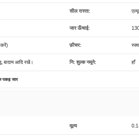
सील रास्ता:
एल्
जार ऊँचाई:
130
रें)
फ़ीचर:
स्क्
जू, बादाम आदि रखें।
नि: शुल्क नमूने:
हाँ
िक पकड़ जार
मूल्य
0.