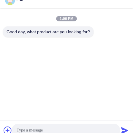
1:00 PM
लोकप्रिय श्रेणियां
सभी
Good day, what product are you looking for?
प्लास्टिक पैकेजिंग जार
प्लास्टिक मसाला जार
स्क्वायर प्लास्टिक जार
पीईटी कर सकते हैं
प्लास्टिक सोडा डिब्बे
सॉस पीईटी बोतल
IML प्लास्टिक कंटेनर
IML बॉक्स
सदस्यता लें