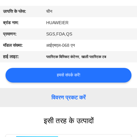
उत्पत्ति के प्लेस:
चीन
गुणवत्ता
ब्रांड नाम:
HUAWEIER
नियंत्रण
प्रमाणन:
SGS,FDA,QS
हमसे
मॉडल संख्या:
आईएमएल-068 एन
संपर्क
हाई लाइट:
,
प्लास्टिक बिस्किट कंटेनर
खाली प्लास्टिक टब
करें
हमसे संपर्क करें!
समाचार
विवरण प्रकट करें
मामले
इसी तरह के उत्पादों
ब्लॉग