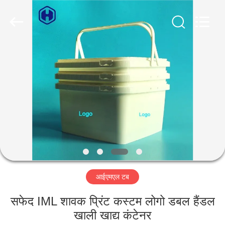
Guangzhou
Huaweier
Packing
Products
Co.,Ltd..
All
Rights
Reserved.
घर
उत्पाद
हमारे
बारे
में
आईएमएल टब
कारखाने
का
सफेद IML शावक प्रिंट कस्टम लोगो डबल हैंडल
खाली खाद्य कंटेनर
दौरा