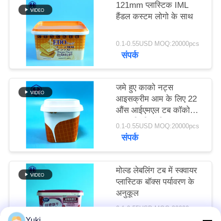
121mm प्लास्टिक IML
उद्धरण
हैंडल कस्टम लोगो के साथ
मांगें
0.1-0.55USD MOQ:20000pcs
संपर्क
साइटमैप
गोपनीयता
जमे हुए काको नट्स
आइसक्रीम आम के लिए 22
नीति
औंस आईएमएल टब कॉकोनट
मूंगफली शी बॉडी बटर
0.1-0.55USD MOQ:20000pcs
संपर्क
मोल्ड लेबलिंग टब में स्क्वायर
प्लास्टिक बॉक्स पर्यावरण के
अनुकूल
0.1-0.55USD MOQ:20000pcs
संपर्क
Yuki