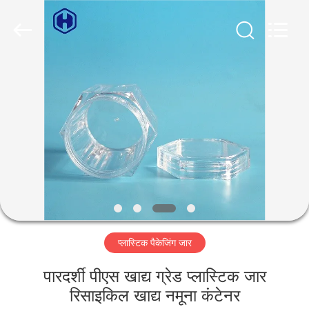
Guangzhou
Huaweier
Packing
Products
Co.,Ltd..
All
Rights
Reserved.
घर
उत्पाद
हमारे
बारे
में
प्लास्टिक पैकेजिंग जार
कारखाने
का
पारदर्शी पीएस खाद्य ग्रेड प्लास्टिक जार
रिसाइकिल खाद्य नमूना कंटेनर
दौरा