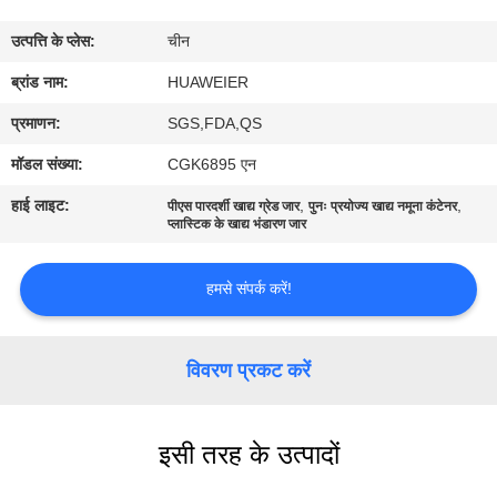
उत्पत्ति के प्लेस:
चीन
गुणवत्ता
ब्रांड नाम:
HUAWEIER
नियंत्रण
प्रमाणन:
SGS,FDA,QS
हमसे
मॉडल संख्या:
CGK6895 एन
संपर्क
हाई लाइट:
,
,
पीएस पारदर्शी खाद्य ग्रेड जार
पुनः प्रयोज्य खाद्य नमूना कंटेनर
प्लास्टिक के खाद्य भंडारण जार
करें
हमसे संपर्क करें!
समाचार
विवरण प्रकट करें
मामले
ब्लॉग
इसी तरह के उत्पादों