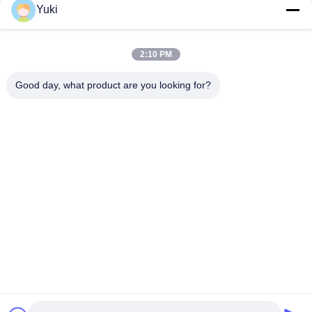
संपर्क
Yuki
2:10 PM
लोकप्रिय श्रेणियां
सभी
Good day, what product are you looking for?
प्लास्टिक पैकेजिंग जार
प्लास्टिक मसाला जार
स्क्वायर प्लास्टिक जार
पीईटी कर सकते हैं
प्लास्टिक सोडा डिब्बे
सॉस पीईटी बोतल
IML प्लास्टिक कंटेनर
IML बॉक्स
सदस्यता लें