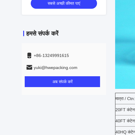
सबसे अच्छी कीमत पाएं
हमसे संपर्क करें
+86-13249991615
yuki@hwepacking.com
अब संपर्क करें
मात्रा / Ctn:
20FT कंटेन
40FT कंटेन
40HQ कंटेन