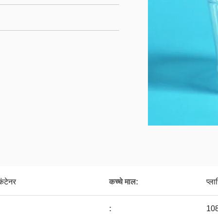
ंटेनर
कच्चे माल:
प्ला
:
108