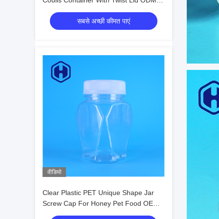
Coulis Container With Twist Lid ODM
Food Grade
सबसे अच्छी कीमत पाएं
वीडियो
Clear Plastic PET Unique Shape Jar
Screw Cap For Honey Pet Food OEM
Custom Food Storage