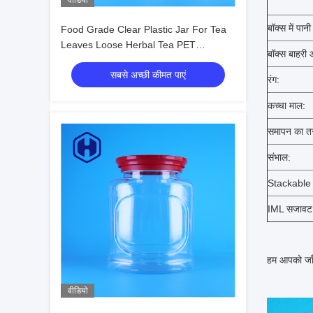
वीडियो
बॉक्स में पानी
Food Grade Clear Plastic Jar For Tea
Leaves Loose Herbal Tea PET
बॉक्स बाहरी
Packaging Manufacturer Supplier
सबसे अच्छी कीमत पाएं
रंग:
कच्चा माल:
समापन का त
संभाल:
Stackable प
IML सजावट
हम
आपको जाँ
वीडियो