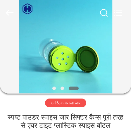
Guangzhou
Huaweier
Packing
Products
Co.,Ltd..
All
Rights
Reserved.
घर
उत्पाद
हमारे
बारे
में
प्लास्टिक मसाला जार
कारखाने
का
स्पष्ट पाउडर स्पाइस जार सिफ्टर कैप्स पूरी तरह
से एयर टाइट प्लास्टिक स्पाइस बॉटल
दौरा