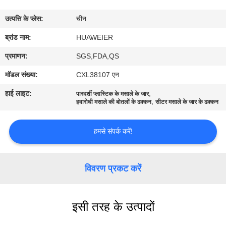
उत्पत्ति के प्लेस:
चीन
गुणवत्ता
ब्रांड नाम:
HUAWEIER
नियंत्रण
प्रमाणन:
SGS,FDA,QS
हमसे
मॉडल संख्या:
CXL38107 एन
संपर्क
हाई लाइट:
,
पारदर्शी प्लास्टिक के मसाले के जार
,
हवारोधी मसाले की बोतलों के ढक्कन
सीटर मसाले के जार के ढक्कन
करें
हमसे संपर्क करें!
समाचार
विवरण प्रकट करें
मामले
ब्लॉग
इसी तरह के उत्पादों