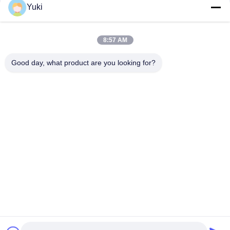
संपर्क
Yuki
8:57 AM
लोकप्रिय श्रेणियां
सभी
Good day, what product are you looking for?
प्लास्टिक पैकेजिंग जार
प्लास्टिक मसाला जार
स्क्वायर प्लास्टिक जार
पीईटी कर सकते हैं
प्लास्टिक सोडा डिब्बे
सॉस पीईटी बोतल
IML प्लास्टिक कंटेनर
IML बॉक्स
सदस्यता लें