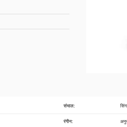
संभाल:
सिं
रंगीन:
अनु