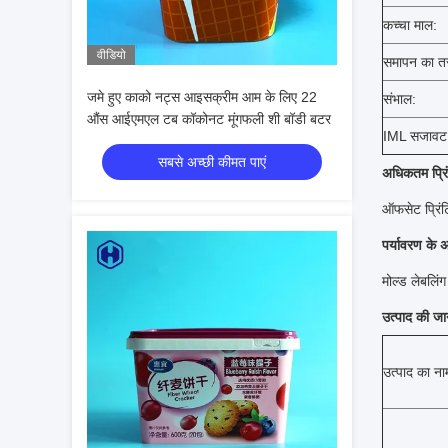
कच्चा माल:
वीडियो
समापन का त
जमे हुए काको नट्स आइसक्रीम आम के लिए 22
संभाल:
औंस आईएमएल टब कॉकोनट मूंगफली शी बॉडी बटर
IML सजावट
सबसे अच्छी कीमत पाएं
अधिकतम प्रिं
ऑफसेट प्रिंट
पर्यावरण के 
मोल्ड लेबलिं
उत्पाद की जा
उत्पाद का ना