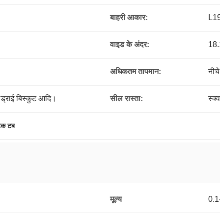
बाहरी आकार:
L19
वाइड के अंदर:
18.
अधिकतम तापमान:
नीच
े ड्राई बिस्कुट आदि।
सील रास्ता:
स्क्
टिक टब
मूल्य
0.