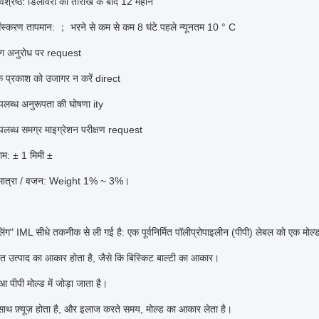
्वश्रेष्ठ: डिलीवरी की तारीख के बाद 12 महीने
प्रसंस्करण तापमान: ； भरने से कम से कम 8 घंटे पहले न्यूनतम 10 ° C
ग अनुरोध पर request
्य के प्रकाश को उजागर न करें direct
पलब्ध अनुरूपता की घोषणा ity
पलब्ध समग्र माइग्रेशन परीक्षण request
ाम: ± 1 मिमी ±
ी मात्रा / वजन: Weight 1% ~ 3%।
?
बलिंग" IML सीधे तकनीक से ली गई है: एक पूर्वनिर्मित पॉलीप्रोपाइलीन (पीपी) लेबल को एक मोल्ड
 अंत उत्पाद का आकार होता है, जैसे कि बिस्किट बाल्टी का आकार।
 पीपी मोल्ड में जोड़ा जाता है।
ाथ फ़्यूज़ होता है, और इलाज करते समय, मोल्ड का आकार लेता है।