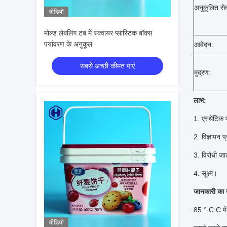
अनुकूलित सेव
वीडियो
मोल्ड लेबलिंग टब में स्क्वायर प्लास्टिक बॉक्स
पर्यावरण के अनुकूल
आवेदन:
सबसे अच्छी कीमत पाएं
मुद्रण:
लाभ:
1. एस्थेटिक 
2. विज्ञापन प्
3. विरोधी ज
4. सूक्ष्म।
जानकारी का 
85 ° C C मे
वीडियो