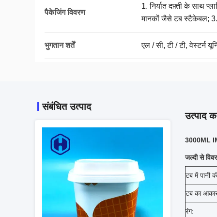
1. निर्यात दफ़्ती के साथ प्ल
पैकेजिंग विवरण
मानकों जैसे टब स्टैकेबल; 3
भुगतान शर्तें
एल / सी, टी / टी, वेस्टर्न यू
संबंधित उत्पाद
उत्पाद का
3000ML IML 
जल्दी से विव
टब में पानी क
टब का आकार
रंग: