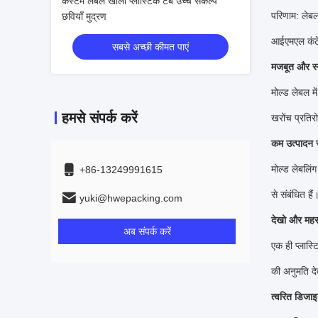
कस्टम लेबल खाली प्लास्टिक टब उच्च संकल्प
परिणाम: लेबल
छवियाँ मुद्रण
आईएमएल कंटेन
सबसे अच्छी कीमत पाएं
मजबूत और स्
मोल्ड लेबल मे
हमसे संपर्क करें
खरोंच प्रतिरो
कम उत्पादन
मोल्ड लेबलिं
+86-13249991615
से संबंधित हैं
yuki@hwepacking.com
देखो और महसू
अब संपर्क करें
एक ही प्लास्
की अनुमति दे
त्वरित डिजा