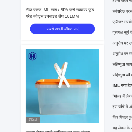
इससे पहले सर
लीक प्रूफ IML टब्स / BPA फ्री स्क्वायर फूड
सर्वश्रेष्ठ 
ग्रेड बकेट्स इनसाइड लेंथ 181MM
फ्रीजर उपयो
सबसे अच्छी कीमत पाएं
प्रत्यक्ष सूर
अनुरोध पर उ
अनुरोध पर उ
सहिष्णुता आय
सहिष्णुता क
IML क्या है
"मोल्ड में ले
इस साँचे में
फिर पिघला हुआ
वीडियो
यह लेबल के स