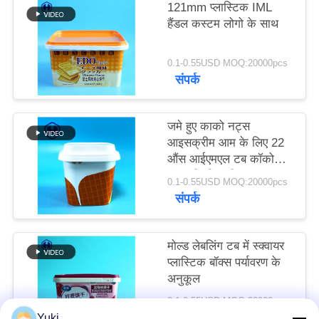
121mm प्लास्टिक IML
उद्धरण
हैंडल कस्टम लोगो के साथ
मांगें
0.1-0.55USD MOQ:20000pcs
संपर्क
साइटमैप
गोपनीयता
जमे हुए काको नट्स
आइसक्रीम आम के लिए 22
नीति
औंस आईएमएल टब कॉकोनट
मूंगफली शी बॉडी बटर
0.1-0.55USD MOQ:20000pcs
संपर्क
मोल्ड लेबलिंग टब में स्क्वायर
प्लास्टिक बॉक्स पर्यावरण के
अनुकूल
0.1-0.55USD MOQ:20000pcs
संपर्क
Yuki