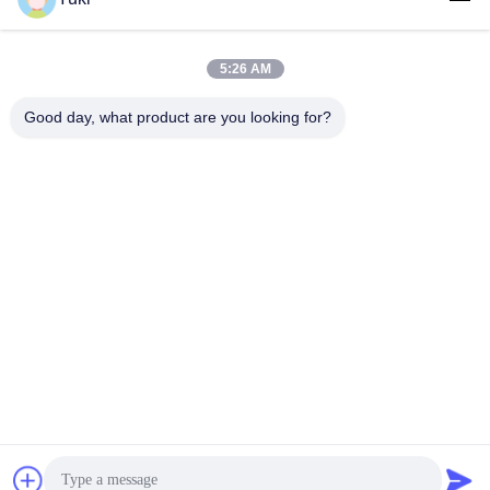
5:26 AM
लोकप्रिय श्रेणियां
सभी
Good day, what product are you looking for?
प्लास्टिक पैकेजिंग जार
प्लास्टिक मसाला जार
स्क्वायर प्लास्टिक जार
पीईटी कर सकते हैं
प्लास्टिक सोडा डिब्बे
सॉस पीईटी बोतल
IML प्लास्टिक कंटेनर
IML बॉक्स
सदस्यता लें