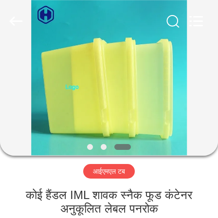
Guangzhou
Huaweier
Packing
Products
Co.,Ltd..
All
Rights
Reserved.
घर
उत्पाद
हमारे
बारे
में
आईएमएल टब
कारखाने
का
कोई हैंडल IML शावक स्नैक फूड कंटेनर
अनुकूलित लेबल पनरोक
दौरा