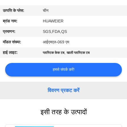
उत्पत्ति के प्लेस:
चीन
गुणवत्ता
ब्रांड नाम:
HUAWEIER
नियंत्रण
प्रमाणन:
SGS,FDA,QS
हमसे
मॉडल संख्या:
आईएमएल-069 एम
संपर्क
हाई लाइट:
,
प्लास्टिक केक टब
खाली प्लास्टिक टब
करें
हमसे संपर्क करें!
समाचार
विवरण प्रकट करें
मामले
इसी तरह के उत्पादों
ब्लॉग