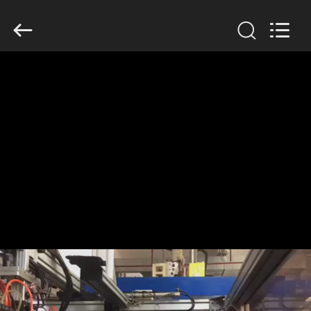
Guangzhou
Huaweier
Packing
Products
Co.,Ltd..
All
Rights
Reserved.
घर
उत्पाद
हमारे
बारे
में
कारखाने
का
दौरा