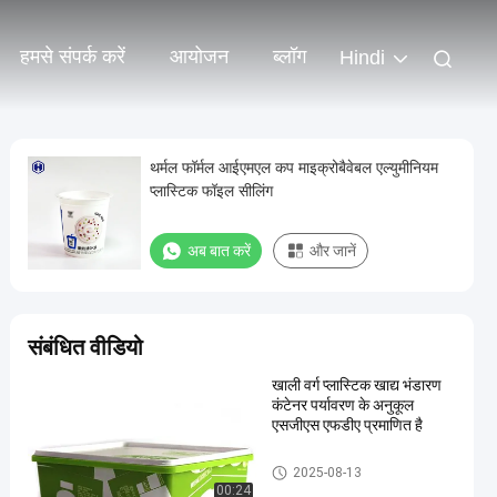
हमसे संपर्क करें
आयोजन
ब्लॉग
Hindi
थर्मल फॉर्मल आईएमएल कप माइक्रोबैवेबल एल्युमीनियम
प्लास्टिक फॉइल सीलिंग
अब बात करें
और जानें
संबंधित वीडियो
खाली वर्ग प्लास्टिक खाद्य भंडारण
कंटेनर पर्यावरण के अनुकूल
एसजीएस एफडीए प्रमाणित है
IML बॉक्स
2025-08-13
00:24