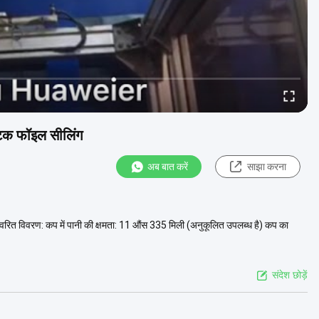
्टिक फॉइल सीलिंग
अब बात करें
साझा करना
्वरित विवरण: कप में पानी की क्षमता: 11 औंस 335 मिली (अनुकूलित उपलब्ध है) कप का
संदेश छोड़ें