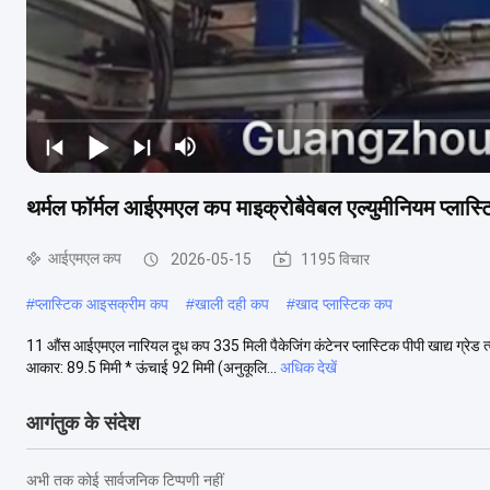
थर्मल फॉर्मल आईएमएल कप माइक्रोबैवेबल एल्युमीनियम प्लास
आईएमएल कप
2026-05-15
1195 विचार
#
प्लास्टिक आइसक्रीम कप
#
खाली दही कप
#
खाद प्लास्टिक कप
11 औंस आईएमएल नारियल दूध कप 335 मिली पैकेजिंग कंटेनर प्लास्टिक पीपी खाद्य ग्रेड त
आकार: 89.5 मिमी * ऊंचाई 92 मिमी (अनुकूलि...
अधिक देखें
आगंतुक के संदेश
अभी तक कोई सार्वजनिक टिप्पणी नहीं