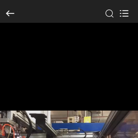
Guangzhou
Huaweier
Packing
Products
Co.,Ltd..
All
Rights
Reserved.
घर
उत्पाद
हमारे
बारे
में
कारखाने
का
दौरा