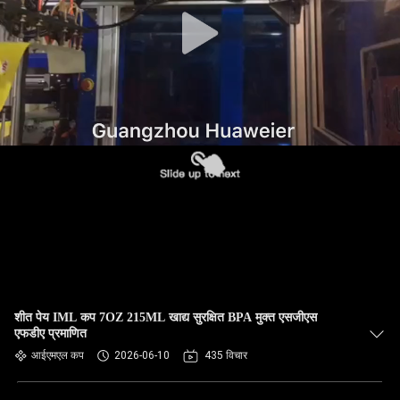
गुणवत्ता
नियंत्रण
हमसे
संपर्क
करें
समाचार
मामले
शीत पेय IML कप 7OZ 215ML खाद्य सुरक्षित BPA मुक्त एसजीएस
एफडीए प्रमाणित
ब्लॉग
आईएमएल कप
2026-06-10
435 विचार