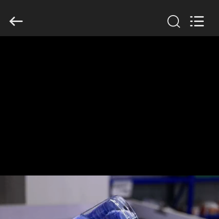
Guangzhou
Huaweier
Packing
Products
Co.,Ltd..
All
Rights
Reserved.
घर
उत्पाद
हमारे
बारे
में
कारखाने
का
दौरा