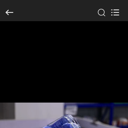
Guangzhou
Huaweier
Packing
Products
Co.,Ltd..
All
Rights
Reserved.
घर
उत्पाद
हमारे
बारे
में
कारखाने
का
दौरा