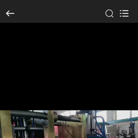
Guangzhou
Huaweier
Packing
Products
Co.,Ltd..
All
Rights
Reserved.
घर
उत्पाद
हमारे
बारे
में
कारखाने
का
दौरा