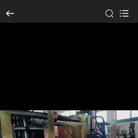
Guangzhou
Huaweier
Packing
Products
Co.,Ltd..
All
Rights
Reserved.
घर
उत्पाद
हमारे
बारे
में
कारखाने
का
दौरा