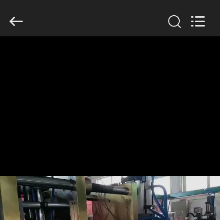
Guangzhou
Huaweier
Packing
Products
Co.,Ltd..
All
Rights
Reserved.
घर
उत्पाद
हमारे
बारे
में
कारखाने
का
दौरा