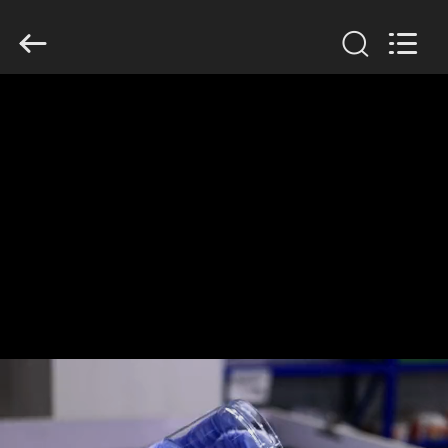
Guangzhou
Huaweier
Packing
Products
Co.,Ltd..
All
Rights
Reserved.
घर
उत्पाद
हमारे
बारे
में
कारखाने
का
दौरा