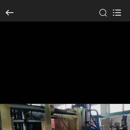
Guangzhou
Huaweier
Packing
Products
Co.,Ltd..
All
Rights
Reserved.
घर
उत्पाद
हमारे
बारे
में
कारखाने
का
दौरा