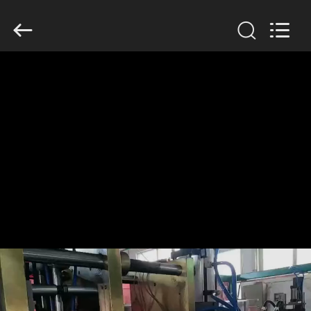
Guangzhou
Huaweier
Packing
Products
Co.,Ltd..
All
Rights
Reserved.
घर
उत्पाद
हमारे
बारे
में
कारखाने
का
दौरा