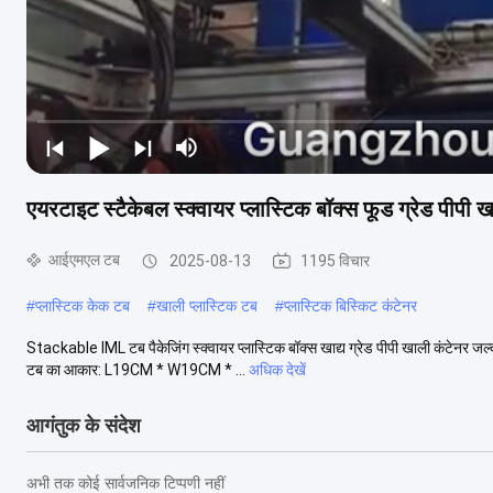
एयरटाइट स्टैकेबल स्क्वायर प्लास्टिक बॉक्स फूड ग्रेड पीपी 
आईएमएल टब
2025-08-13
1195 विचार
#
प्लास्टिक केक टब
#
खाली प्लास्टिक टब
#
प्लास्टिक बिस्किट कंटेनर
Stackable IML टब पैकेजिंग स्क्वायर प्लास्टिक बॉक्स खाद्य ग्रेड पीपी खाली कंटेनर जल्द
टब का आकार: L19CM * W19CM * ...
अधिक देखें
आगंतुक के संदेश
अभी तक कोई सार्वजनिक टिप्पणी नहीं