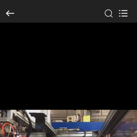
Guangzhou
Huaweier
Packing
Products
Co.,Ltd..
All
Rights
Reserved.
घर
उत्पाद
हमारे
बारे
में
कारखाने
का
दौरा