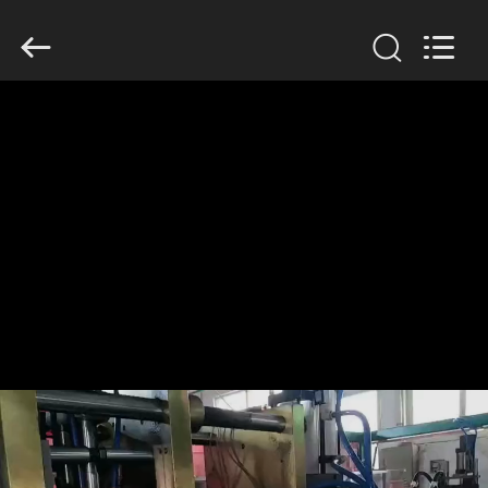
Guangzhou
Huaweier
Packing
Products
Co.,Ltd..
All
Rights
Reserved.
घर
उत्पाद
हमारे
बारे
में
कारखाने
का
दौरा