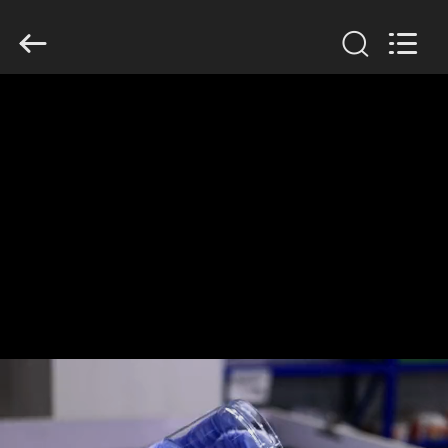
Guangzhou
Huaweier
Packing
Products
Co.,Ltd..
All
Rights
Reserved.
घर
उत्पाद
हमारे
बारे
में
कारखाने
का
दौरा