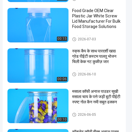
Food Grade OEM Clear
Plastic Jar White Screw
Lid Manufacturer For Bulk
Food Storage Solutions
प्लास्टिक पैकेजिंग जार
00:15
2026-07-03
स्क्रू कैप के साथ पारदर्शी खाद्य
ग्रेड पीईटी कस्टम पालतू भोजन
चिली केक नट कुकीज़ जार
प्लास्टिक पैकेजिंग जार
2026-06-10
00:06
मसाला कॉफी अनाज पाउडर सूखी
मसाला चाय के पत्ते जड़ी बूटी पीईटी
स्पष्ट गोल कैन नमी सबूत ढक्कन
प्लास्टिक पैकेजिंग जार
2026-06-05
00:10
चॉकलेट कॉफी बीन्स अनाज पालतू