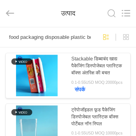
Guangzhou
Huaweier
Packing
उत्पाद
Products
Co.,Ltd..
All
Rights
Reserved.
घर
food packaging disposable plastic box
उत्पाद
Stackable डिब्बाबंद खाद्य
पैकेजिंग डिस्पोजेबल प्लास्टिक
हमारे
बॉक्स अंतरिक्ष की बचत
बारे
0.1-0.55USD MOQ:20000pcs
संपर्क
में
कारखाने
ट्रेपोजॉइडल फूड पैकेजिंग
डिस्पोजेबल प्लास्टिक बॉक्स
का
पोर्टेबल नॉन स्पिल
दौरा
0.1-0.55USD MOQ:10000pcs