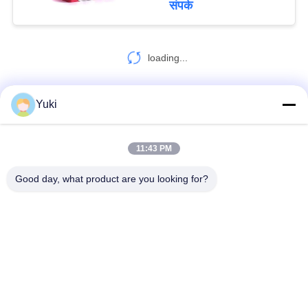
संपर्क
loading...
Yuki
हमसे संपर्क करें!
11:43 PM
लोकप्रिय श्रेणियां
सभी
Good day, what product are you looking for?
प्लास्टिक पैकेजिंग जार
प्लास्टिक मसाला जार
स्क्वायर प्लास्टिक जार
पीईटी कर सकते हैं
प्लास्टिक सोडा डिब्बे
सॉस पीईटी बोतल