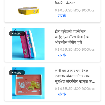
पैकेजिंग कंटेनर
उद्धरण
0.1-0.55USD MOQ:10000pcs
मांगें
संपर्क
साइटमैप
ईको फ्रेंडली हाइजेनिक
आईएमएल बॉक्स बिना हैंडल
गोपनीयता
ओडरलेस बीपीए फ्री
नीति
0.1-0.55USD MOQ:10000pcs
संपर्क
शादी का उपहार प्लास्टिक
स्क्वायर बॉक्स कंटेनर खाद्य
सुरक्षित सौंदर्यबोध महसूस कर
रहा है
0.1-0.55USD MOQ:20000pcs
संपर्क