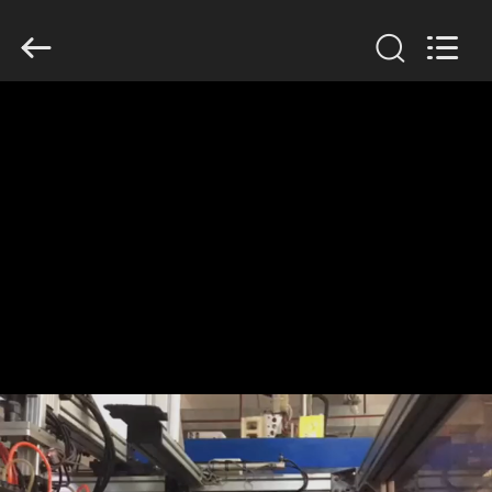
Guangzhou
Huaweier
Packing
Products
Co.,Ltd..
All
Rights
Reserved.
घर
उत्पाद
हमारे
बारे
में
कारखाने
का
दौरा