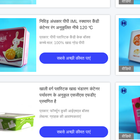
वीडियो
निविड़ अंधकार पीपी IML स्क्वायर कैंडी
कंटेनर रंग अनुकूलित नीचे 120 ℃
प्रकार: पीपी प्लास्टिक कैंडी केक बॉक्स
कच्चे माल: 100% खाद्य ग्रेड पीपी
सबसे अच्छी कीमत पाएं
वीडियो
खाली वर्ग प्लास्टिक खाद्य भंडारण कंटेनर
पर्यावरण के अनुकूल एसजीएस एफडीए
प्रमाणित है
प्रकार: फॉर्च्यून कुकी आईएमएल बॉक्स
लेबल्स: ग्राहक की आवश्यकताएं
सबसे अच्छी कीमत पाएं
वीडियो