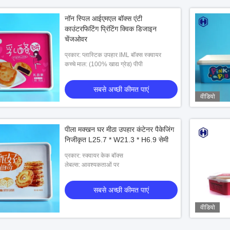
नॉन स्पिल आईएमएल बॉक्स एंटी
काउंटरफिटिंग प्रिंटिंग क्विक डिजाइन
चेंजओवर
प्रकार: प्लास्टिक उपहार IML बॉक्स स्क्वायर
कच्चे माल: (100% खाद्य ग्रेड) पीपी
सबसे अच्छी कीमत पाएं
वीडियो
पीला मक्खन घर मीठा उपहार कंटेनर पैकेजिंग
निजीकृत L25.7 * W21.3 * H6.9 सेमी
प्रकार: स्क्वायर केक बॉक्स
लेबल्स: आवश्यकताओं पर
सबसे अच्छी कीमत पाएं
वीडियो