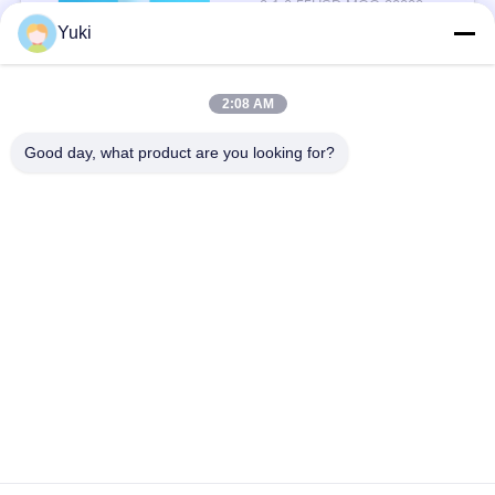
0.1-0.55USD MOQ:20000pcs
संपर्क
Yuki
2:08 AM
लोकप्रिय श्रेणियां
सभी
Good day, what product are you looking for?
प्लास्टिक पैकेजिंग जार
प्लास्टिक मसाला जार
स्क्वायर प्लास्टिक जार
पीईटी कर सकते हैं
प्लास्टिक सोडा डिब्बे
सॉस पीईटी बोतल
IML प्लास्टिक कंटेनर
IML बॉक्स