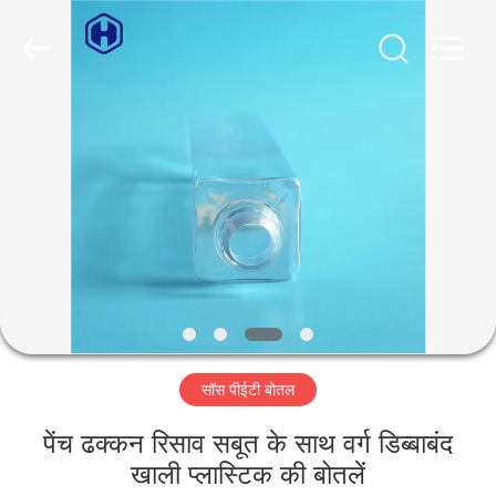
Guangzhou
Huaweier
Packing
Products
Co.,Ltd..
All
Rights
Reserved.
घर
उत्पाद
हमारे
बारे
में
सॉस पीईटी बोतल
कारखाने
का
पेंच ढक्कन रिसाव सबूत के साथ वर्ग डिब्बाबंद
खाली प्लास्टिक की बोतलें
दौरा