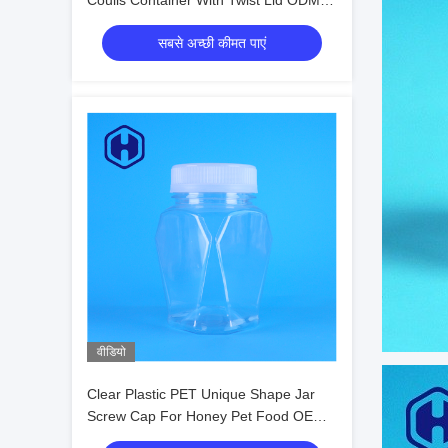
Coulis Container With Twist Lid ODM
Food Grade
सबसे अच्छी कीमत पाएं
वीडियो
Clear Plastic PET Unique Shape Jar
Screw Cap For Honey Pet Food OEM
Custom Food Storage