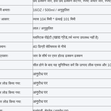
छेद ढक्कन जार, हवा छेद ढक्कन कंटेनर, स्पष्ट अचार जार, स्पष्ट
की क्षमताः
16OZ / 500ml / अनुकूलित
ी आकार:
व्यास 104 मिमी * ऊंचाई 101 मिमी
लाल / अनुकूलित
खाद्य ग्रेड,
प्लास्टिक पीईटी (
गर्म भरना उपलब्ध नहीं है)
मानः
40 डिग्री सेल्सियस से नीचे
प्रकारः
जार के शीर्ष पर एयर होल्ड ढक्कन ढक्कन
सील होने के बाद यह सुनिश्चित करें कि उत्पाद लीक प्रूफ और
अनुरोध पर
:
अनुरोध पर
र लोड किया गया:
अनुरोध पर
र लोड किया गया:
अनुरोध पर
र लोड किया गया:
ाह:
गुआंगज़ौ, शेन्ज़ेन (अनुरोध पर)