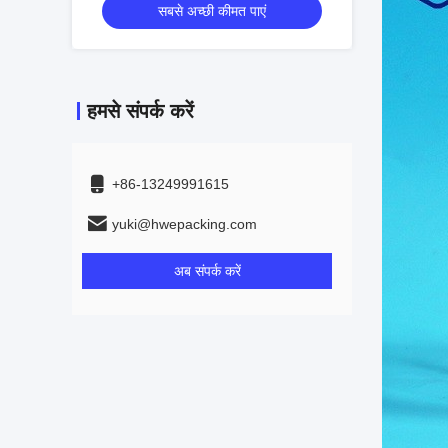
सबसे अच्छी कीमत पाएं
हमसे संपर्क करें
+86-13249991615
yuki@hwepacking.com
अब संपर्क करें