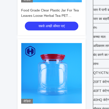
वीडियो
जार में पानी 
Food Grade Clear Plastic Jar For Tea
Leaves Loose Herbal Tea PET
जार का बाहर
Packaging Manufacturer Supplier
सबसे अच्छी कीमत पाएं
रंगः
कच्चा माल:
अधिकतम ताप
बंद करने का 
लाभः
QTY/CTN
20FT कंटेन
40FT कंटेन
40HQ कंटेन
वीडियो
नौवहन बंदरग