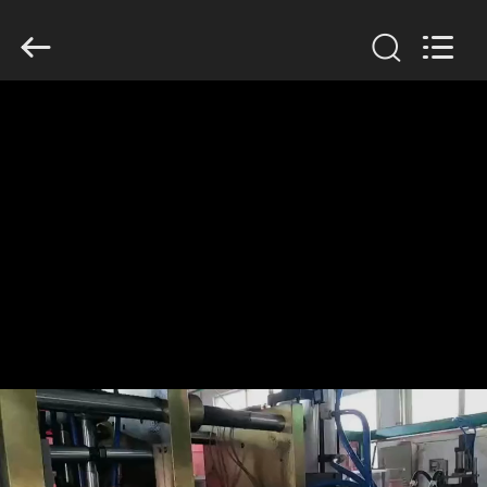
Guangzhou
Huaweier
Packing
Products
Co.,Ltd..
All
Rights
Reserved.
घर
उत्पाद
हमारे
बारे
में
कारखाने
का
दौरा