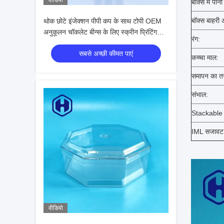
वीडियो
बॉक्स में पानी
बॉक्स बाहरी
थोक छोटे इंजेक्शन पीपी कप के साथ टोपी OEM
अनुकूलन चॉकलेट बीन्स के लिए स्क्रीन प्रिंटिंग
रंग:
कैंडी
सबसे अच्छी कीमत पाएं
कच्चा माल:
समापन का त
संभाल:
Stackable प
IML सजावट
वीडियो