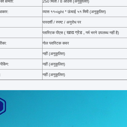
 की क्षमता:
250 मिली / 8 ऑउंस (अनुकूलित)
 आकार:
व्यास ११०ight * ऊंचाई ५१ मिमी (अनुकूलित)
पारदर्शी / स्पष्ट / अनुरोध पर
खाद्य ग्रेड
,
प्लास्टिक पीएस (
गर्म भरने उपलब्ध नहीं है)
रीका:
गोल प्लास्टिक कवर
नहीं (अनुकूलित)
ैकिंग:
नहीं
(अनुकूलित)
:
नहीं
(अनुकूलित)