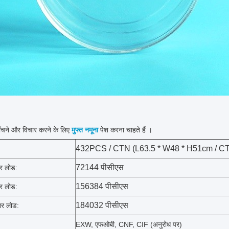
चने और विचार करने के लिए
मुफ्त नमूना
पेश करना चाहते हैं
।
432PCS / CTN (L63.5 * W48 * H51cm / C
72144 पीसीएस
र लोड:
156384 पीसीएस
र लोड:
184032 पीसीएस
र लोड:
EXW, एफओबी, CNF, CIF (अनुरोध पर)