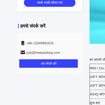
सबसे अच्छी कीमत पाएं
हमसे संपर्क करें
+86-13249991615
yuki@hwepacking.com
हम
आपको जाँ
अब संपर्क करें
मात्रा / Ctn:
20FT कंटेन
40FT कंटेन
40HQ कंटेन
मूल्य शर्त: