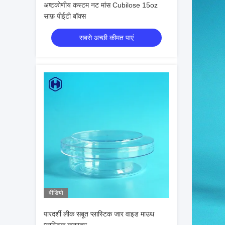
अष्टकोणीय कस्टम नट मांस Cubilose 15oz
साफ़ पीईटी बॉक्स
सबसे अच्छी कीमत पाएं
वीडियो
पारदर्शी लीक सबूत प्लास्टिक जार वाइड माउथ