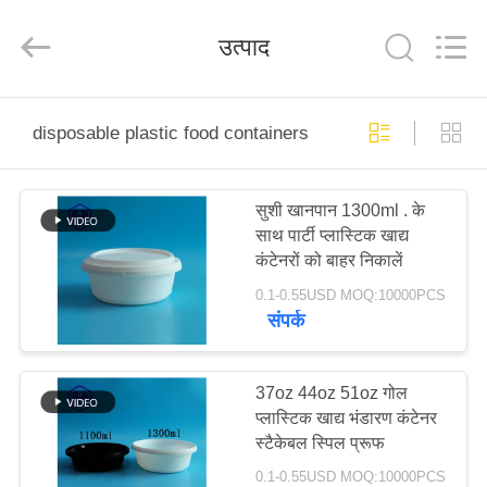
Guangzhou
Huaweier
Packing
उत्पाद
Products
Co.,Ltd..
All
Rights
Reserved.
घर
disposable plastic food containers
उत्पाद
सुशी खानपान 1300ml . के
साथ पार्टी प्लास्टिक खाद्य
हमारे
कंटेनरों को बाहर निकालें
बारे
0.1-0.55USD MOQ:10000PCS
संपर्क
में
कारखाने
37oz 44oz 51oz गोल
प्लास्टिक खाद्य भंडारण कंटेनर
का
स्टैकेबल स्पिल प्रूफ
दौरा
0.1-0.55USD MOQ:10000PCS