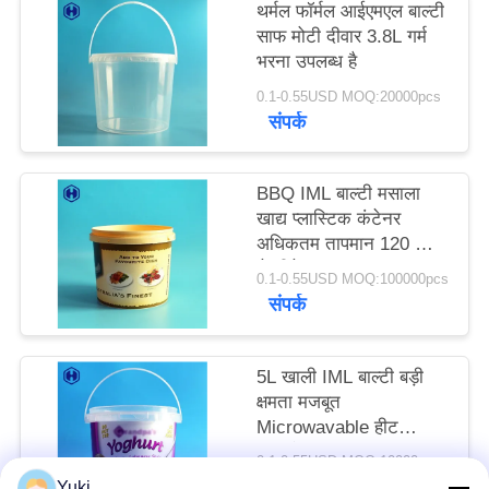
थर्मल फॉर्मल आईएमएल बाल्टी
उद्धरण
साफ मोटी दीवार 3.8L गर्म
मांगें
भरना उपलब्ध है
0.1-0.55USD MOQ:20000pcs
संपर्क
साइटमैप
गोपनीयता
BBQ IML बाल्टी मसाला
खाद्य प्लास्टिक कंटेनर
नीति
अधिकतम तापमान 120 ℃
से नीचे
0.1-0.55USD MOQ:100000pcs
संपर्क
5L खाली IML बाल्टी बड़ी
क्षमता मजबूत
Microwavable हीट
प्रतिरोधी
0.1-0.55USD MOQ:10000pcs
संपर्क
Yuki