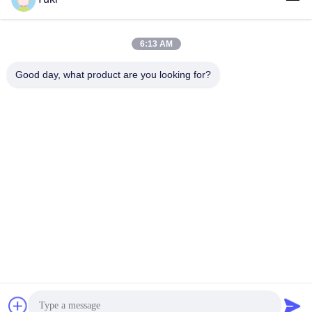
6:13 AM
लोकप्रिय श्रेणियां
सभी
Good day, what product are you looking for?
प्लास्टिक पैकेजिंग जार
प्लास्टिक मसाला जार
स्क्वायर प्लास्टिक जार
पीईटी कर सकते हैं
प्लास्टिक सोडा डिब्बे
सॉस पीईटी बोतल
IML प्लास्टिक कंटेनर
IML बॉक्स
सदस्यता लें