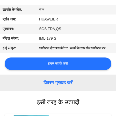
उत्पत्ति के प्लेस:
चीन
गुणवत्ता
ब्रांड नाम:
HUAWEIER
नियंत्रण
प्रमाणन:
SGS,FDA,QS
हमसे
मॉडल संख्या:
IML-179 S
संपर्क
हाई लाइट:
,
प्लास्टिक दौर खाद्य कंटेनर
पलकों के साथ गोल प्लास्टिक टब
करें
हमसे संपर्क करें!
समाचार
विवरण प्रकट करें
मामले
इसी तरह के उत्पादों
ब्लॉग