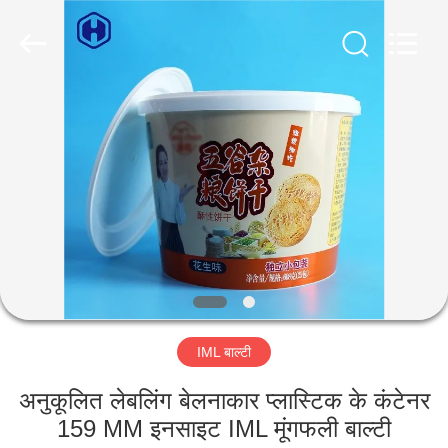
Guangzhou
Huaweier
Packing
Products
Co.,Ltd..
All
Rights
Reserved.
घर
उत्पाद
हमारे
बारे
में
IML बाल्टी
कारखाने
का
अनुकूलित लेबलिंग बेलनाकार प्लास्टिक के कंटेनर
159 MM इनसाइट IML मूंगफली बाल्टी
दौरा