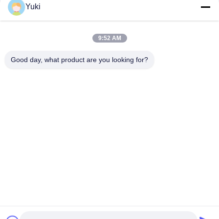
संपर्क
Yuki
9:52 AM
लोकप्रिय श्रेणियां
सभी
Good day, what product are you looking for?
प्लास्टिक पैकेजिंग जार
प्लास्टिक मसाला जार
स्क्वायर प्लास्टिक जार
पीईटी कर सकते हैं
प्लास्टिक सोडा डिब्बे
सॉस पीईटी बोतल
IML प्लास्टिक कंटेनर
IML बॉक्स
सदस्यता लें