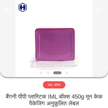
Guangzhou
Huaweier
Packing
Products
Co.,Ltd..
All
Rights
Reserved.
घर
उत्पाद
हमारे
बारे
में
IML बॉक्स
कारखाने
का
बैंगनी पीपी प्लास्टिक IML बॉक्स 450g मून केक
पैकेजिंग अनुकूलित लेबल
दौरा