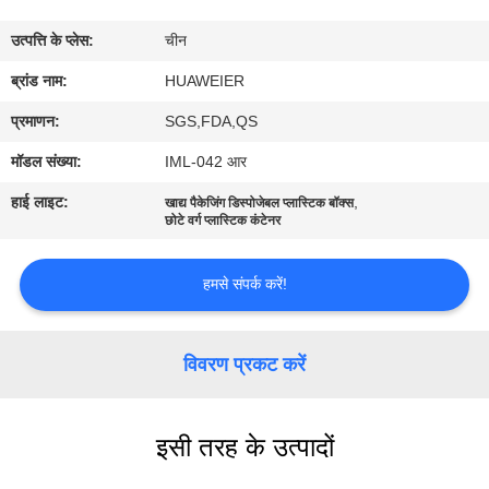
उत्पत्ति के प्लेस:
चीन
गुणवत्ता
ब्रांड नाम:
HUAWEIER
नियंत्रण
प्रमाणन:
SGS,FDA,QS
हमसे
मॉडल संख्या:
IML-042 आर
संपर्क
हाई लाइट:
,
खाद्य पैकेजिंग डिस्पोजेबल प्लास्टिक बॉक्स
छोटे वर्ग प्लास्टिक कंटेनर
करें
हमसे संपर्क करें!
समाचार
विवरण प्रकट करें
मामले
ब्लॉग
इसी तरह के उत्पादों