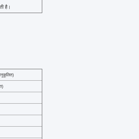
ती है।
नुकूलित)
त)