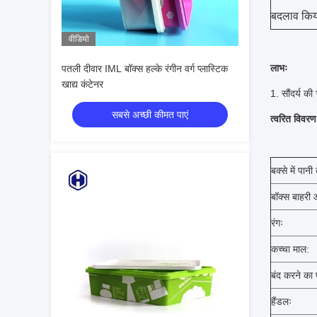
बदलाव किया
वीडियो
लाभः
पतली दीवार IML बॉक्स हल्के रंगीन वर्ग प्लास्टिक
खाद्य कंटेनर
1. सौंदर्य क
सबसे अच्छी कीमत पाएं
त्वरित विवरण
बक्से में पानी
बॉक्स बाहरी
रंगः
कच्चा माल:
बंद करने का 
हैंडलः