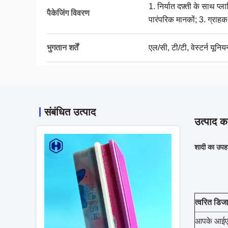
1. निर्यात दफ़्ती के साथ प्
पैकेजिंग विवरण
पारंपरिक मानकों; 3. ग्राह
भुगतान शर्तें
एल/सी, टी/टी, वेस्टर्न यूनिय
संबंधित उत्पाद
उत्पाद का
शादी का उपहा
त्वरित डिज
आपके आईएमए