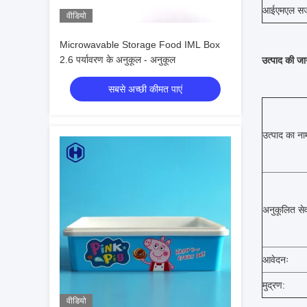
आईएमएल सज
वीडियो
Microwavable Storage Food IML Box
2.6 पर्यावरण के अनुकूल - अनुकूल
उत्पाद की जा
सबसे अच्छी कीमत पाएं
उत्पाद का ना
अनुकूलित सेव
आवेदनः
मुद्रण:
वीडियो