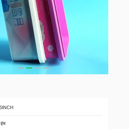
45INCH
 इंच