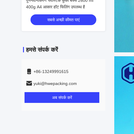
पुनर्नवीनीकरण प्लास्टिक कुकी बक्से 2600 ml
400g A4 आकार हॉट फिलिंग उपलब्ध है
सबसे अच्छी कीमत पाएं
हमसे संपर्क करें
+86-13249991615
yuki@hwepacking.com
अब संपर्क करें