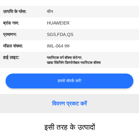
उत्पत्ति के प्लेस:
चीन
गुणवत्ता
ब्रांड नाम:
HUAWEIER
नियंत्रण
प्रमाणन:
SGS,FDA,QS
हमसे
मॉडल संख्या:
IML-064 एफ
संपर्क
हाई लाइट:
,
प्लास्टिक वर्ग बॉक्स कंटेनर
खाद्य पैकेजिंग डिस्पोजेबल प्लास्टिक बॉक्स
करें
हमसे संपर्क करें!
समाचार
विवरण प्रकट करें
मामले
ब्लॉग
इसी तरह के उत्पादों