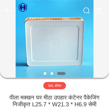
Guangzhou
Huaweier
Packing
Products
Co.,Ltd..
All
Rights
Reserved.
घर
उत्पाद
हमारे
बारे
में
IML बॉक्स
कारखाने
का
पीला मक्खन घर मीठा उपहार कंटेनर पैकेजिंग
निजीकृत L25.7 * W21.3 * H6.9 सेमी
दौरा