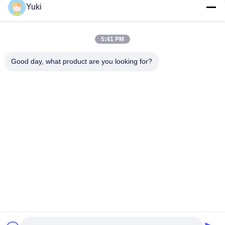
संपर्क
Yuki
5:41 PM
लोकप्रिय श्रेणियां
सभी
Good day, what product are you looking for?
प्लास्टिक पैकेजिंग जार
प्लास्टिक मसाला जार
स्क्वायर प्लास्टिक जार
पीईटी कर सकते हैं
प्लास्टिक सोडा डिब्बे
सॉस पीईटी बोतल
IML प्लास्टिक कंटेनर
IML बॉक्स
सदस्यता लें