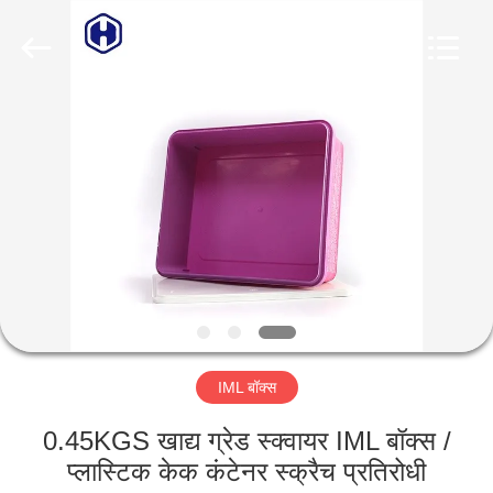
Guangzhou
Huaweier
Packing
Products
Co.,Ltd..
All
Rights
Reserved.
घर
उत्पाद
हमारे
बारे
में
IML बॉक्स
कारखाने
का
0.45KGS खाद्य ग्रेड स्क्वायर IML बॉक्स /
प्लास्टिक केक कंटेनर स्क्रैच प्रतिरोधी
दौरा