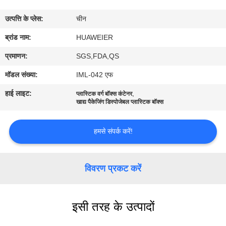
उत्पत्ति के प्लेस:
चीन
गुणवत्ता
ब्रांड नाम:
HUAWEIER
नियंत्रण
प्रमाणन:
SGS,FDA,QS
हमसे
मॉडल संख्या:
IML-042 एफ
संपर्क
हाई लाइट:
,
प्लास्टिक वर्ग बॉक्स कंटेनर
खाद्य पैकेजिंग डिस्पोजेबल प्लास्टिक बॉक्स
करें
हमसे संपर्क करें!
समाचार
विवरण प्रकट करें
मामले
ब्लॉग
इसी तरह के उत्पादों