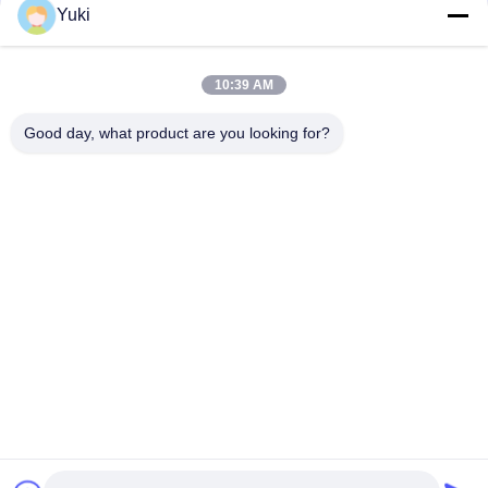
संपर्क
Yuki
10:39 AM
लोकप्रिय श्रेणियां
सभी
Good day, what product are you looking for?
प्लास्टिक पैकेजिंग जार
प्लास्टिक मसाला जार
स्क्वायर प्लास्टिक जार
पीईटी कर सकते हैं
प्लास्टिक सोडा डिब्बे
सॉस पीईटी बोतल
IML प्लास्टिक कंटेनर
IML बॉक्स
सदस्यता लें